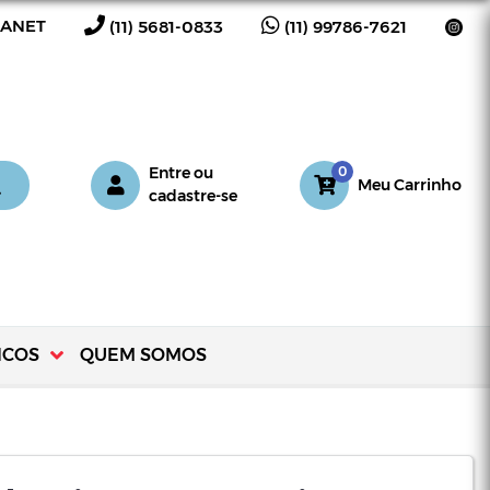
RANET
(11) 5681-0833
(11) 99786-7621
0
Entre
ou
Meu Carrinho
cadastre-se
ICOS
QUEM SOMOS