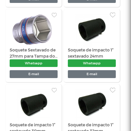
Jogo de Soquete de
Jogo de So
Impacto 1/2" Liga Leve
Impacto 1/2
Peças-
Whatsapp
Wha
E-mail
E-