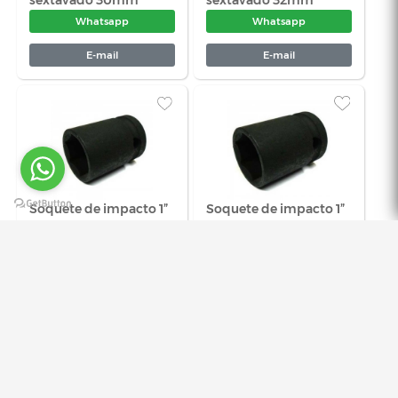
Jogo de Soquete de
Jogo de So
Impacto Curto Encaixe
Enc;1/4" co
3/4"com 8 Peças- King
Whatsapp
Wha
Tony 6408MP10
E-mail
E-
Novidades e promoções
Jogo de Soquetes
Jogo de So