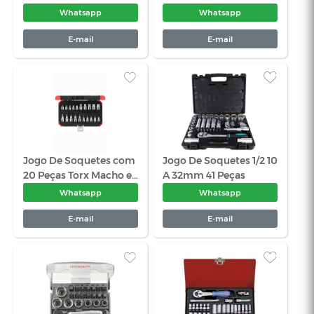
Catraca Encaixe De 1/4"
Sextavado 1
25 peças
Peças - Waf
Whatsapp
Wha
E-mail
E-
Jogo De Soquete
Jogo De So
Sextavado Com
Sextavados Com 2
Catraca Encaixe 3/8" 22
Peças Encaixe 1/2" -
Whatsapp
Wha
peças
Riosul