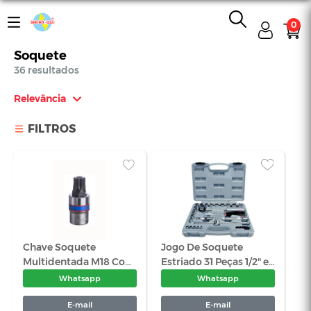
0
Soquete
36 resultados
Relevância
Relevância
FILTROS
Mais Vendidos
Menor Preço
Maior Preço
Ordem Alfabética