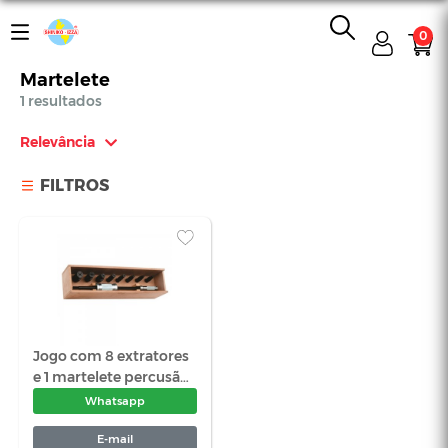
0
Martelete
1 resultados
Relevância
Relevância
FILTROS
Mais Vendidos
Menor Preço
Maior Preço
Ordem Alfabética