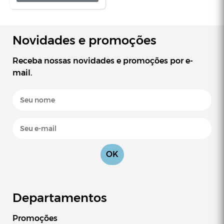
Jogo com 8 extratores
Novidades e promoções
e 1 martelete percusão
de 1/2 (9 peças)
Receba nossas novidades e promoções por e-
Whatsapp
mail.
E-mail
OK
Departamentos
Promoções