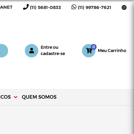
RANET
(11) 5681-0833
(11) 99786-7621
0
Entre
ou
Meu Carrinho
cadastre-se
ICOS
QUEM SOMOS