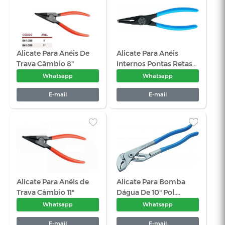
Alicate Para Aneis
Alicate Par
Interno Pontas Curvas
Interno Pon
85-165 Gedore
19-60- Ged
Whatsapp
Wha
E-mail
E-