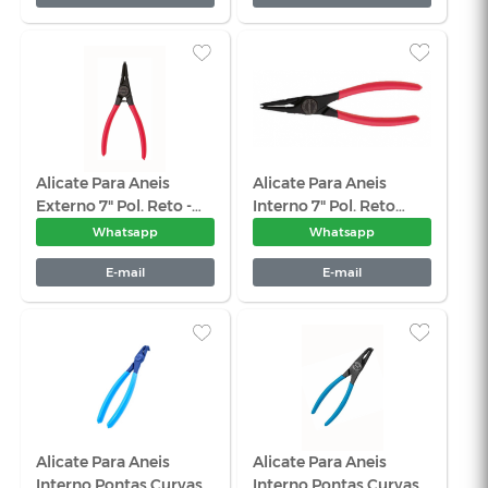
Alicate De Pressão Para
Alicate De 
Solda Tipo "U" 11 Pol.-
Plataforma 
Gedore 138 U
Whatsapp
Wha
E-mail
E-