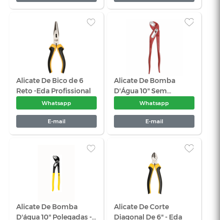
Alicate Tipo Telefone
Alicate Bico 
Bico Reto 6 1/2 IOX
Curvo - Ge
Com Isolamento-
Whatsapp
Wha
Gedore 8132 - 160
E-mail
E-
Alicate De Bico de 6
Alicate De