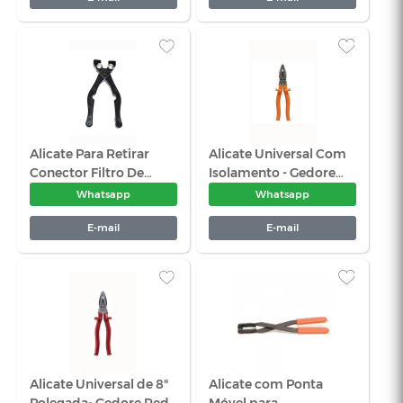
Alicate Para Aneis
Alicate Par
Interno Reto 85-
Elástico Ext
165mm -Gedore 800J4
Curvo 19-60
Whatsapp
Wha
Profissional
E-mail
E-