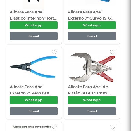
Whatsapp
Wha
E-mail
E-
Alicate Para Aneis
Alicate Par
Externo 7" Pol. Reto -
Interno 7" P
Gedore Red
Gedore Re
Whatsapp
Wha
E-mail
E-