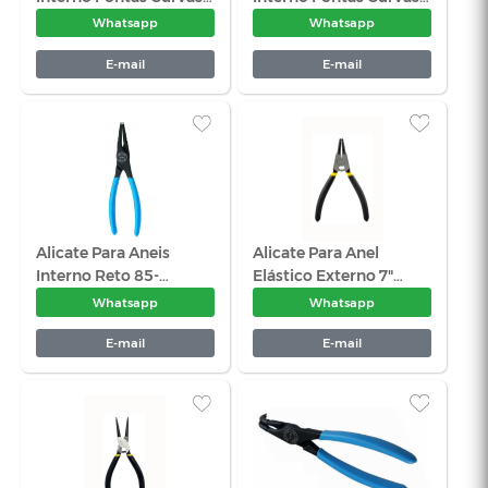
Alicate De Pressão Tipo
Alicate Ext
U 11" - Waft
Para Cabo d
Chicote - C
Whatsapp
Wha
E-mail
E-
Alicate Multiuso - Noll
Alicate Par
Elástico Ext
Reto - Eda 