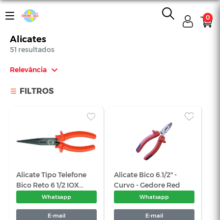
0
Alicates
51 resultados
Relevância
Relevância
FILTROS
Mais Vendidos
Menor Preço
Maior Preço
Ordem Alfabética