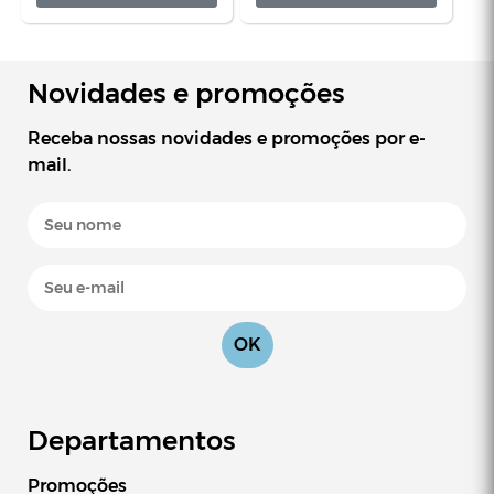
Novidades e promoções
Chave de Impacto
Chave de I
Receba nossas novidades e promoções por e-
Pneumática 3/4" -Twin
1/2
mail.
Hammer -132KGF-
Whatsapp
Wha
Sigma MTX 0542
E-mail
E-
OK
Departamentos
Promoções