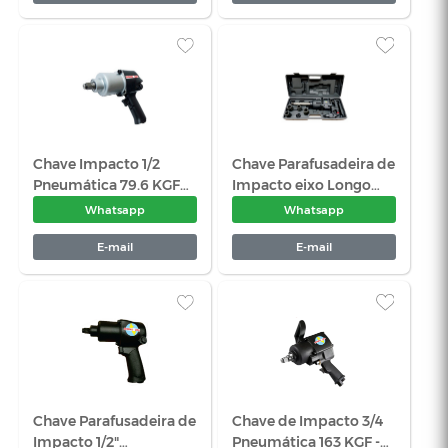
CHAVE DE IMPACTO
Chave Catra
3/4" 210 KGF -Sigma
Pneumática
Whatsapp
Wha
E-mail
E-
Chave Impacto 1/2
Chave Paraf