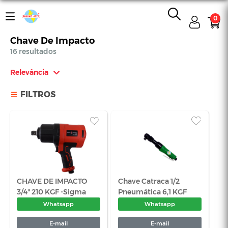
0
Chave De Impacto
16 resultados
Relevância
Relevância
FILTROS
Mais Vendidos
Menor Preço
Maior Preço
Ordem Alfabética