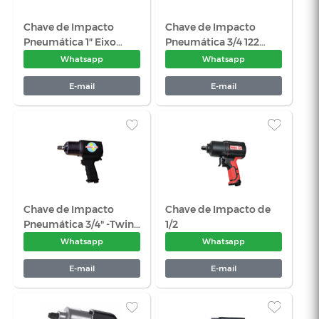
E-mail
E-
Chave de Impacto 1/2" -
Chave de I
82 KGF - Sigma SGT
0529
Whatsapp
Wha
E-mail
E-