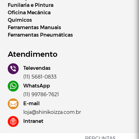
Kit chave de Impacto
Mini Chave
Funilaria e Pintura
Oficina Mecânica
1/2 Pneumática 79,6
Pneumatica 
Químicos
KGF -Potente PN120278
Potente PN 
Whatsapp
Wha
Ferramentas Manuais
Ferramentas Pneumáticas
E-mail
E-
Atendimento
Televendas
(11) 5681-0833
WhatsApp
(11) 99786-7621
E-mail
loja@shinikoizza.com.br
Mini Chave de Impacto
Mini Chave
Intranet
1/2
1/2" 58Kgf-
0526
PERGUNTAS