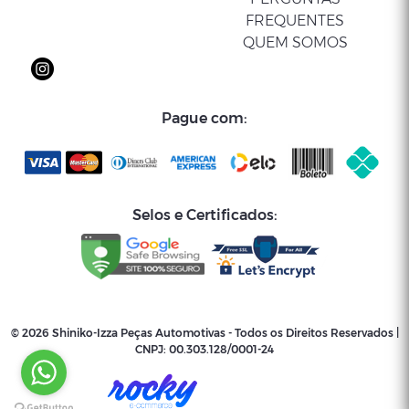
Whatsapp
Wha
FREQUENTES
QUEM SOMOS
E-mail
E-
Pague com:
Selos e Certificados:
© 2026 Shiniko-Izza Peças Automotivas - Todos os Direitos Reservados |
CNPJ:
00.303.128/0001-24