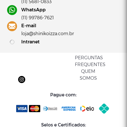
(11) 5681-0833
WhatsApp
(11) 99786-7621
E-mail
loja@shinikoizza.com.br
Intranet
PERGUNTAS
FREQUENTES
QUEM
- 21%
- 27%
SOMOS
Pague com:
Selos e Certificados: